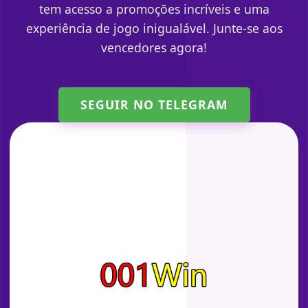
tem acesso a promoções incríveis e uma
experiência de jogo inigualável. Junte-se aos
vencedores agora!
SEGUIR NO TELEGRAM