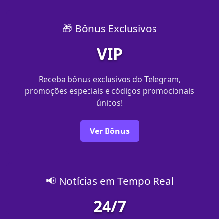
🎁 Bônus Exclusivos
VIP
Receba bônus exclusivos do Telegram,
promoções especiais e códigos promocionais
únicos!
Ver Bônus
📢 Notícias em Tempo Real
24/7