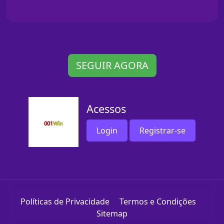
SEGUIR AGORA
Acessos
Login
Registrar-se
Políticas de Privacidade
Termos e Condições
Sitemap