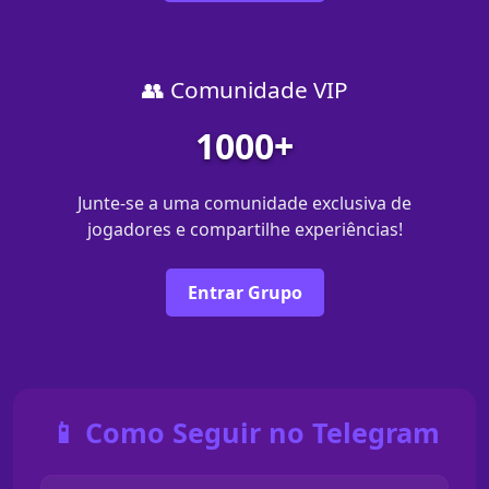
👥 Comunidade VIP
1000+
Junte-se a uma comunidade exclusiva de
jogadores e compartilhe experiências!
Entrar Grupo
📱 Como Seguir no Telegram