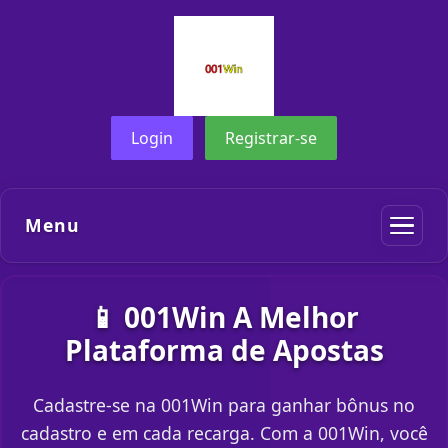
Login
Registrar-se
Menu
📱 001Win A Melhor
Plataforma de Apostas
Cadastre-se na 001Win para ganhar bônus no
cadastro e em cada recarga. Com a 001Win, você