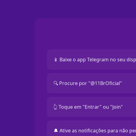
📱 Baixe o app Telegram no seu disp
🔍 Procure por "@11BrOficial"
👆 Toque em "Entrar" ou "Join"
🔔 Ative as notificações para não p