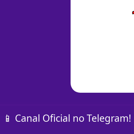
📱 Canal Oficial no Telegram!