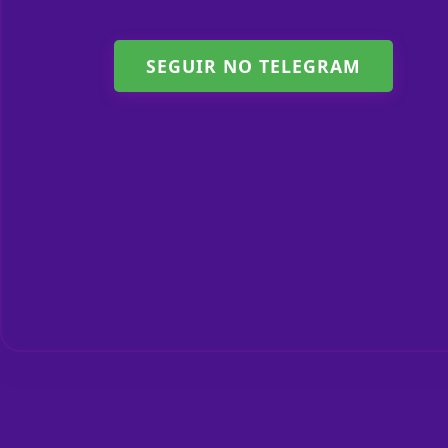
SEGUIR NO TELEGRAM