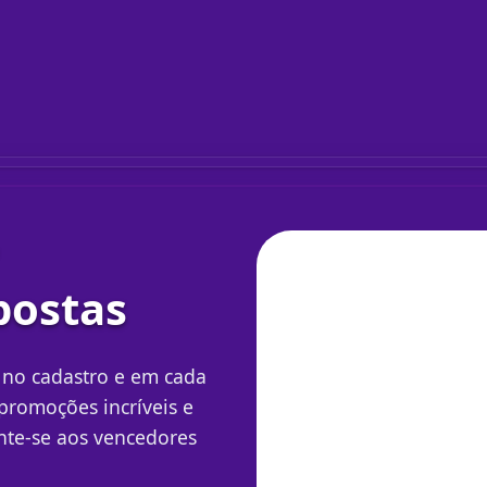
postas
 no cadastro e em cada
promoções incríveis e
unte-se aos vencedores