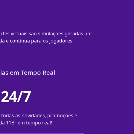
rtes virtuais são simulações geradas por
a e contínua para os jogadores.
cias em Tempo Real
24/7
e todas as novidades, promoções e
da 11Br em tempo real!