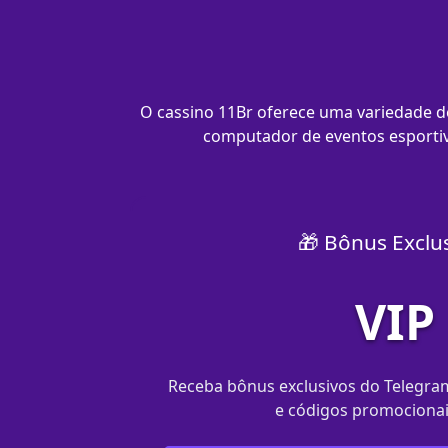
O cassino 11Br oferece uma variedade de
computador de eventos esportiv
🎁 Bônus Exclu
VIP
Receba bônus exclusivos do Telegra
e códigos promocionai