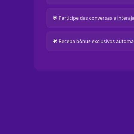
💬 Participe das conversas e interaj
🎁 Receba bônus exclusivos autom