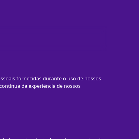
essoais fornecidas durante o uso de nossos
 contínua da experiência de nossos