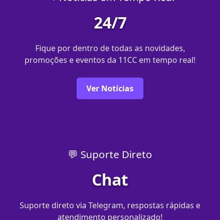
24/7
Fique por dentro de todas as novidades,
promoções e eventos da 11CC em tempo real!
Ver Notícias
💬 Suporte Direto
Chat
Suporte direto via Telegram, respostas rápidas e
atendimento personalizado!