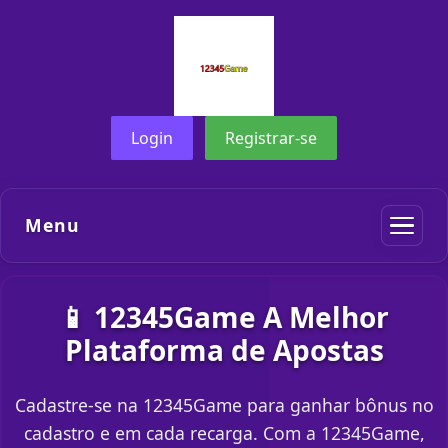
Login
Registrar-se
Menu
📱 12345Game A Melhor
Plataforma de Apostas
Cadastre-se na 12345Game para ganhar bônus no
cadastro e em cada recarga. Com a 12345Game,