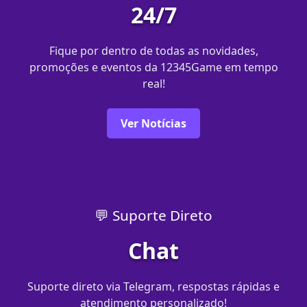
24/7
Fique por dentro de todas as novidades,
promoções e eventos da 12345Game em tempo
real!
Ver Notícias
💬 Suporte Direto
Chat
Suporte direto via Telegram, respostas rápidas e
atendimento personalizado!