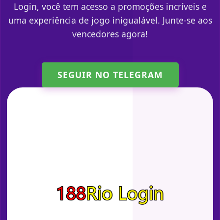
Login, você tem acesso a promoções incríveis e
uma experiência de jogo inigualável. Junte-se aos
vencedores agora!
SEGUIR NO TELEGRAM