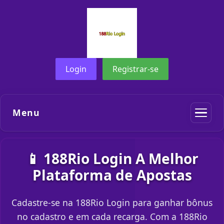
Login
Registrar-se
Menu
📱 188Rio Login A Melhor
Plataforma de Apostas
Cadastre-se na 188Rio Login para ganhar bônus
no cadastro e em cada recarga. Com a 188Rio