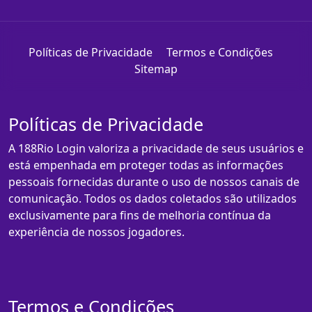
Políticas de Privacidade
Termos e Condições
Sitemap
Políticas de Privacidade
A 188Rio Login valoriza a privacidade de seus usuários e
está empenhada em proteger todas as informações
pessoais fornecidas durante o uso de nossos canais de
comunicação. Todos os dados coletados são utilizados
exclusivamente para fins de melhoria contínua da
experiência de nossos jogadores.
Termos e Condições