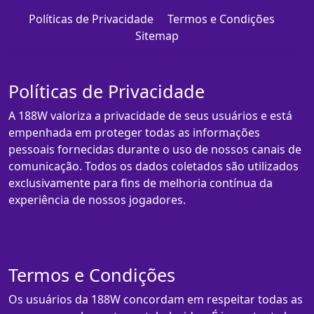
Políticas de Privacidade
Termos e Condições
Sitemap
Políticas de Privacidade
A 188W valoriza a privacidade de seus usuários e está
empenhada em proteger todas as informações
pessoais fornecidas durante o uso de nossos canais de
comunicação. Todos os dados coletados são utilizados
exclusivamente para fins de melhoria contínua da
experiência de nossos jogadores.
Termos e Condições
Os usuários da 188W concordam em respeitar todas as