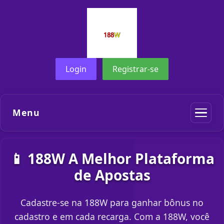
Login
Registrar-se
Menu
📱 188W A Melhor Plataforma
de Apostas
Cadastre-se na 188W para ganhar bônus no
cadastro e em cada recarga. Com a 188W, você