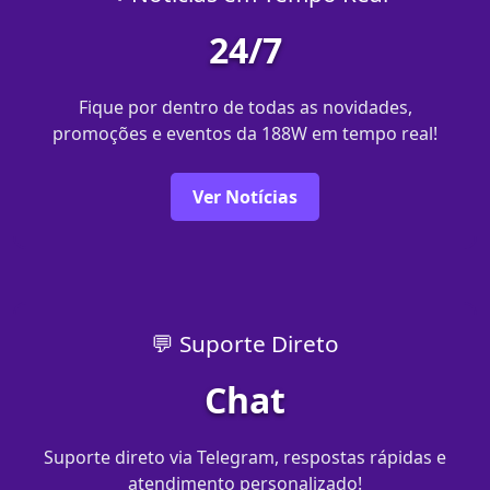
24/7
Fique por dentro de todas as novidades,
promoções e eventos da 188W em tempo real!
Ver Notícias
💬 Suporte Direto
Chat
Suporte direto via Telegram, respostas rápidas e
atendimento personalizado!