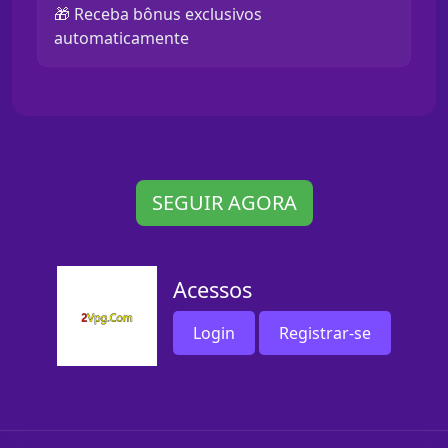
🎁 Receba bônus exclusivos
automaticamente
SEGUIR AGORA
Acessos
Login
Registrar-se