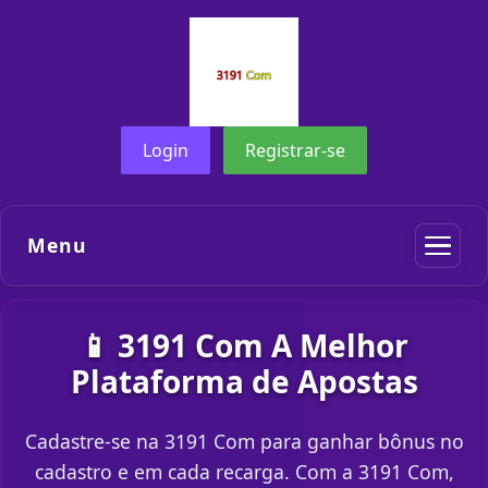
Login
Registrar-se
Menu
📱 3191 Com A Melhor
Plataforma de Apostas
Cadastre-se na 3191 Com para ganhar bônus no
cadastro e em cada recarga. Com a 3191 Com,