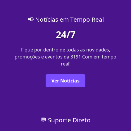
📢 Notícias em Tempo Real
24/7
Fique por dentro de todas as novidades,
promoções e eventos da 3191 Com em tempo
real!
Ver Notícias
💬 Suporte Direto