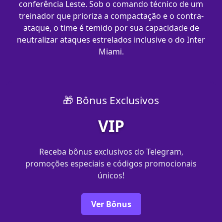
conferência Leste. Sob o comando técnico de um
treinador que prioriza a compactação e o contra-
ataque, o time é temido por sua capacidade de
neutralizar ataques estrelados inclusive o do Inter
Miami.
🎁 Bônus Exclusivos
VIP
Receba bônus exclusivos do Telegram,
promoções especiais e códigos promocionais
únicos!
Ver Bônus