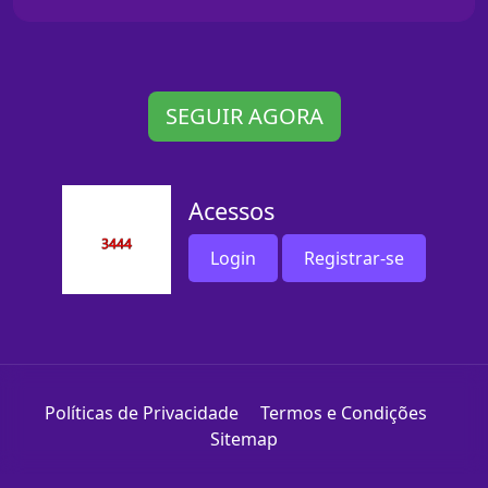
SEGUIR AGORA
Acessos
Login
Registrar-se
Políticas de Privacidade
Termos e Condições
Sitemap