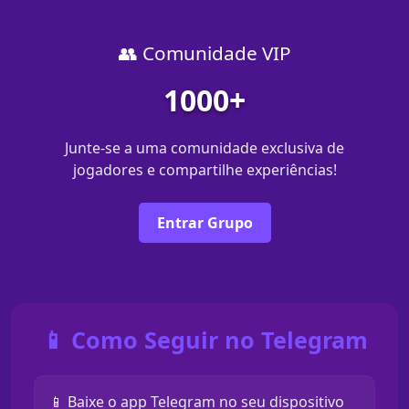
👥 Comunidade VIP
1000+
Junte-se a uma comunidade exclusiva de
jogadores e compartilhe experiências!
Entrar Grupo
📱 Como Seguir no Telegram
📱 Baixe o app Telegram no seu dispositivo