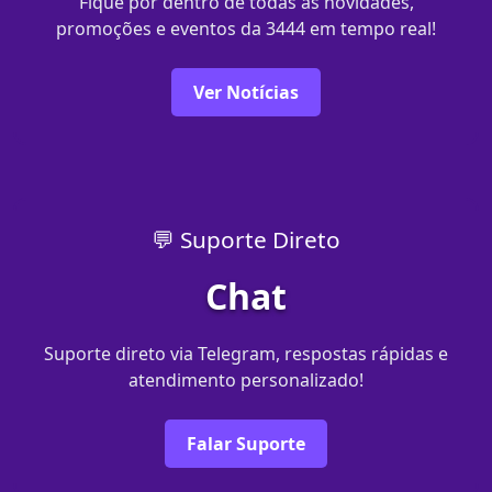
Fique por dentro de todas as novidades,
promoções e eventos da 3444 em tempo real!
Ver Notícias
💬 Suporte Direto
Chat
Suporte direto via Telegram, respostas rápidas e
atendimento personalizado!
Falar Suporte