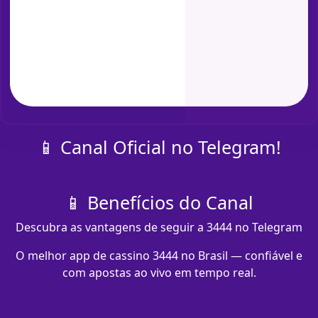
📱 Canal Oficial no Telegram!
📱 Benefícios do Canal
Descubra as vantagens de seguir a 3444 no Telegram
O melhor app de cassino 3444 no Brasil — confiável e
com apostas ao vivo em tempo real.