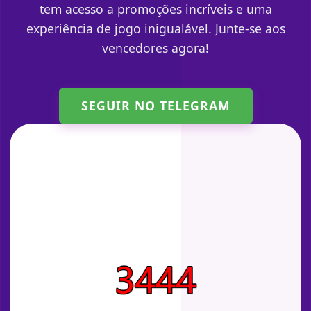
tem acesso a promoções incríveis e uma
experiência de jogo inigualável. Junte-se aos
vencedores agora!
SEGUIR NO TELEGRAM