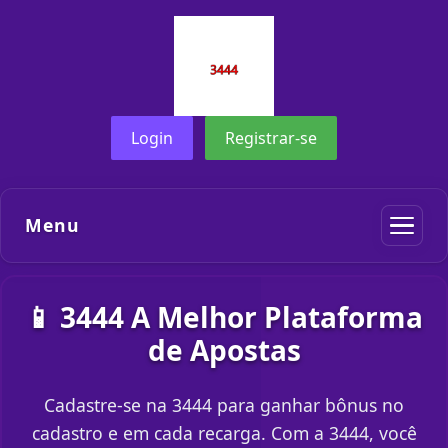
Login
Registrar-se
Menu
📱 3444 A Melhor Plataforma
de Apostas
Cadastre-se na 3444 para ganhar bônus no
cadastro e em cada recarga. Com a 3444, você