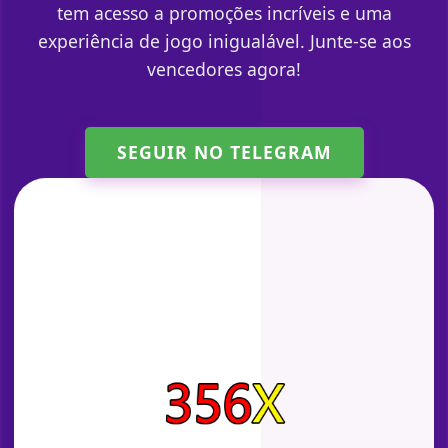
tem acesso a promoções incríveis e uma
experiência de jogo inigualável. Junte-se aos
vencedores agora!
SEGUIR NO TELEGRAM