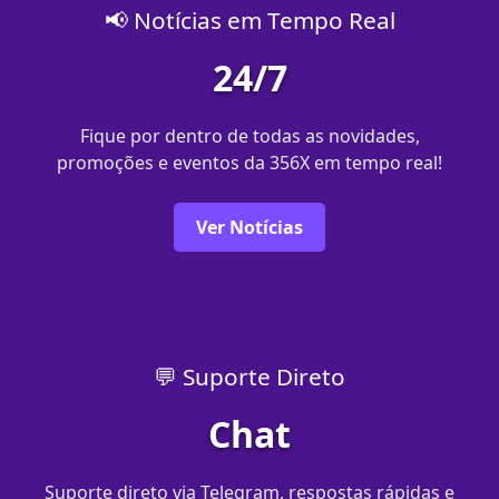
📢 Notícias em Tempo Real
24/7
Fique por dentro de todas as novidades,
promoções e eventos da 356X em tempo real!
Ver Notícias
💬 Suporte Direto
Chat
Suporte direto via Telegram, respostas rápidas e