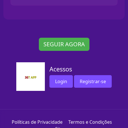
SEGUIR AGORA
Acessos
Login
Registrar-se
Políticas de Privacidade
Termos e Condições