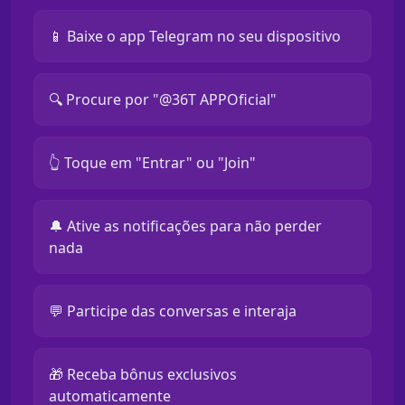
📱 Baixe o app Telegram no seu dispositivo
🔍 Procure por "@36T APPOficial"
👆 Toque em "Entrar" ou "Join"
🔔 Ative as notificações para não perder
nada
💬 Participe das conversas e interaja
🎁 Receba bônus exclusivos
automaticamente