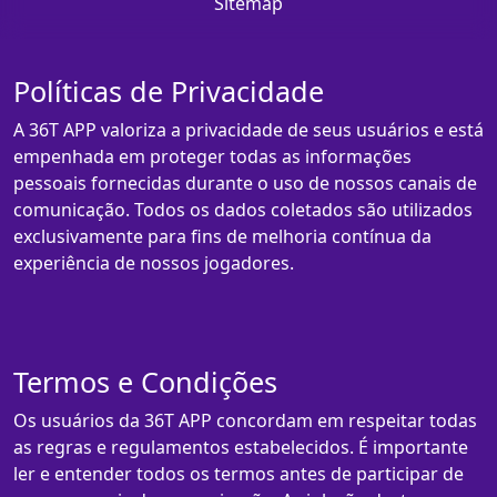
Sitemap
Políticas de Privacidade
A 36T APP valoriza a privacidade de seus usuários e está
empenhada em proteger todas as informações
pessoais fornecidas durante o uso de nossos canais de
comunicação. Todos os dados coletados são utilizados
exclusivamente para fins de melhoria contínua da
experiência de nossos jogadores.
Termos e Condições
Os usuários da 36T APP concordam em respeitar todas
as regras e regulamentos estabelecidos. É importante
ler e entender todos os termos antes de participar de