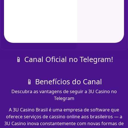
📱 Canal Oficial no Telegram!
📱 Benefícios do Canal
Descubra as vantagens de seguir a 3U Casino no
Telegram
A 3U Casino Brasil é uma empresa de software que
oferece serviços de cassino online aos brasileiros — a
3U Casino inova constantemente com novas formas de