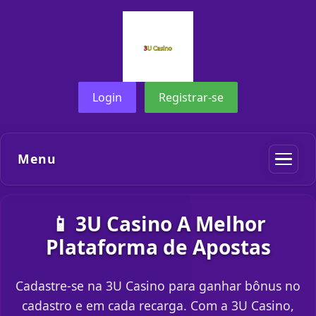
Login
Registrar-se
Menu
📱 3U Casino A Melhor
Plataforma de Apostas
Cadastre-se na 3U Casino para ganhar bônus no
cadastro e em cada recarga. Com a 3U Casino,