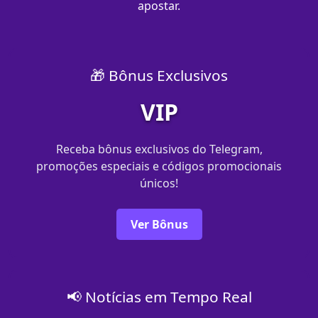
apostar.
🎁 Bônus Exclusivos
VIP
Receba bônus exclusivos do Telegram,
promoções especiais e códigos promocionais
únicos!
Ver Bônus
📢 Notícias em Tempo Real