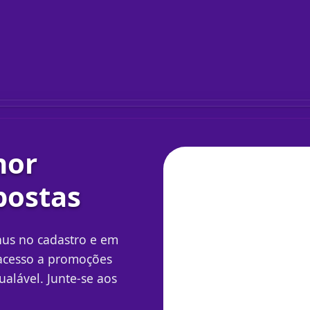
hor
postas
nus no cadastro e em
 acesso a promoções
ualável. Junte-se aos