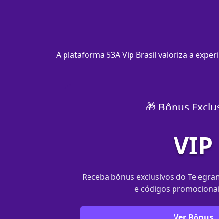
A plataforma 53A Vip Brasil valoriza a expe
🎁 Bônus Exclu
VIP
Receba bônus exclusivos do Telegra
e códigos promocionai
Ver Bônus