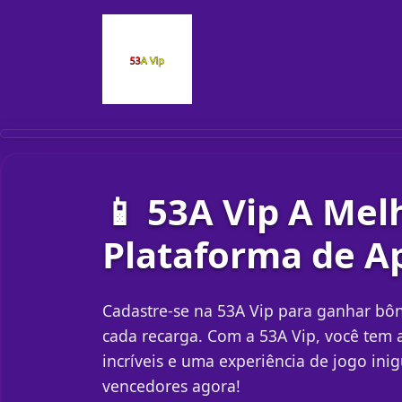
📱 53A Vip A Mel
Plataforma de A
Cadastre-se na 53A Vip para ganhar bô
cada recarga. Com a 53A Vip, você tem
incríveis e uma experiência de jogo inig
vencedores agora!