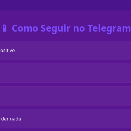
📱 Como Seguir no Telegram
ositivo
erder nada