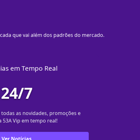
sticada que vai além dos padrões do mercado.
cias em Tempo Real
24/7
e todas as novidades, promoções e
a 53A Vip em tempo real!
Ver Notícias