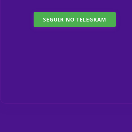
SEGUIR NO TELEGRAM