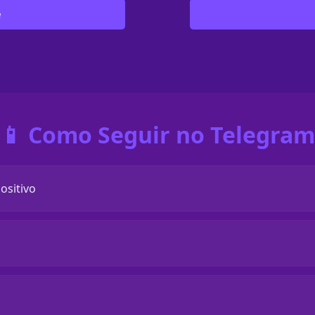
e
📱 Como Seguir no Telegram
ositivo