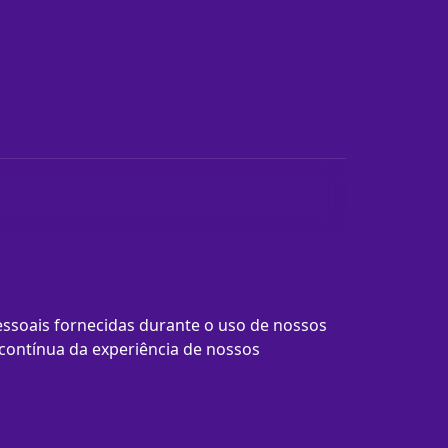
essoais fornecidas durante o uso de nossos
 contínua da experiência de nossos