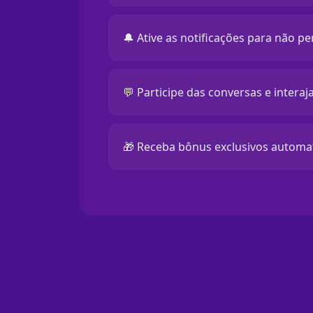
🔔 Ative as notificações para não p
💬 Participe das conversas e interaj
🎁 Receba bônus exclusivos autom