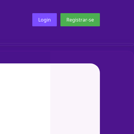
Login
Registrar-se