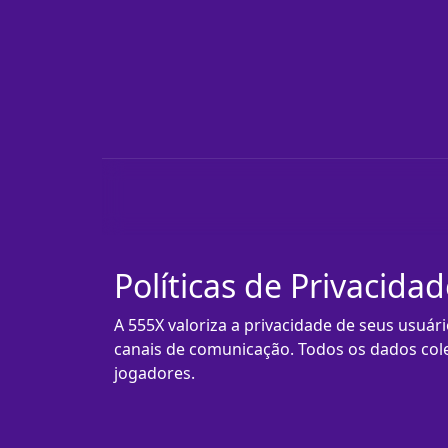
Políticas de Privacida
A 555X valoriza a privacidade de seus usuá
canais de comunicação. Todos os dados cole
jogadores.