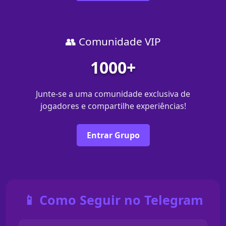
👥 Comunidade VIP
1000+
Junte-se a uma comunidade exclusiva de
jogadores e compartilhe experiências!
Entrar Grupo
📱 Como Seguir no Telegram