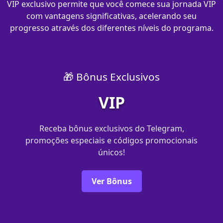
VIP exclusivo permite que você comece sua jornada VIP
com vantagens significativas, acelerando seu
progresso através dos diferentes níveis do programa.
🎁 Bônus Exclusivos
VIP
Receba bônus exclusivos do Telegram,
promoções especiais e códigos promocionais
únicos!
Ver Bônus