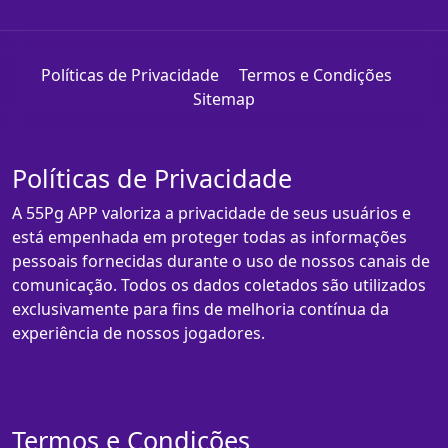
Políticas de Privacidade
Termos e Condições
Sitemap
Políticas de Privacidade
A 55Pg APP valoriza a privacidade de seus usuários e
está empenhada em proteger todas as informações
pessoais fornecidas durante o uso de nossos canais de
comunicação. Todos os dados coletados são utilizados
exclusivamente para fins de melhoria contínua da
experiência de nossos jogadores.
Termos e Condições