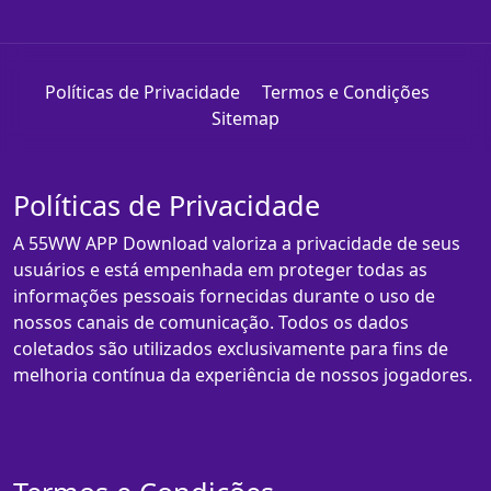
Políticas de Privacidade
Termos e Condições
Sitemap
Políticas de Privacidade
A 55WW APP Download valoriza a privacidade de seus
usuários e está empenhada em proteger todas as
informações pessoais fornecidas durante o uso de
nossos canais de comunicação. Todos os dados
coletados são utilizados exclusivamente para fins de
melhoria contínua da experiência de nossos jogadores.