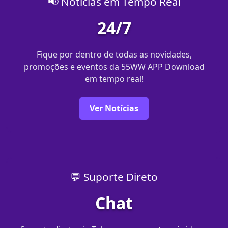
📢 Notícias em Tempo Real
24/7
Fique por dentro de todas as novidades,
promoções e eventos da 55WW APP Download
em tempo real!
Ver Notícias
💬 Suporte Direto
Chat