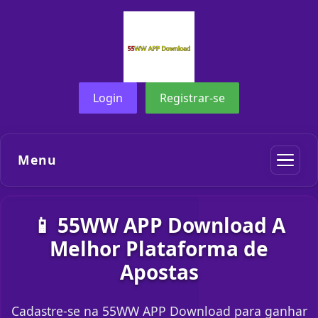
Login
Registrar-se
Menu
📱 55WW APP Download A
Melhor Plataforma de
Apostas
Cadastre-se na 55WW APP Download para ganhar