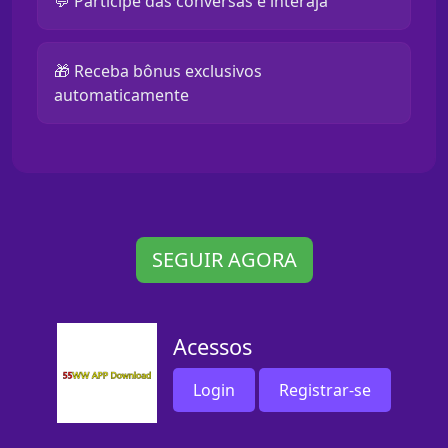
💬 Participe das conversas e interaja
🎁 Receba bônus exclusivos
automaticamente
SEGUIR AGORA
Acessos
Login
Registrar-se