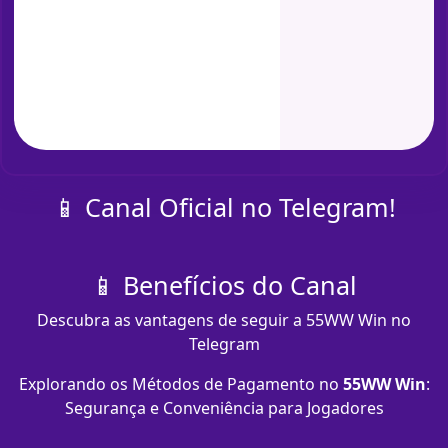
📱 Canal Oficial no Telegram!
📱 Benefícios do Canal
Descubra as vantagens de seguir a 55WW Win no
Telegram
Explorando os Métodos de Pagamento no
55WW Win
:
Segurança e Conveniência para Jogadores