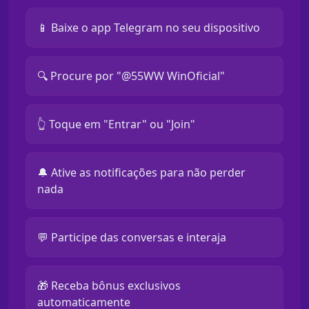
📱 Baixe o app Telegram no seu dispositivo
🔍 Procure por "@55WW WinOficial"
👆 Toque em "Entrar" ou "Join"
🔔 Ative as notificações para não perder
nada
💬 Participe das conversas e interaja
🎁 Receba bônus exclusivos
automaticamente