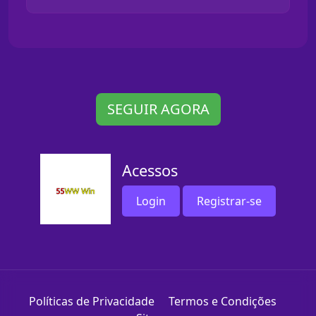
SEGUIR AGORA
Acessos
Login
Registrar-se
Políticas de Privacidade
Termos e Condições