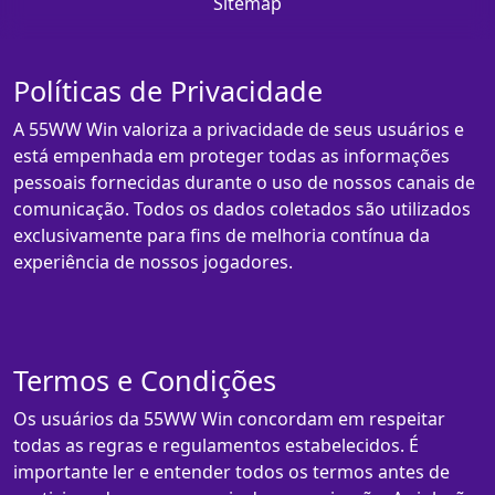
Sitemap
Políticas de Privacidade
A 55WW Win valoriza a privacidade de seus usuários e
está empenhada em proteger todas as informações
pessoais fornecidas durante o uso de nossos canais de
comunicação. Todos os dados coletados são utilizados
exclusivamente para fins de melhoria contínua da
experiência de nossos jogadores.
Termos e Condições
Os usuários da 55WW Win concordam em respeitar
todas as regras e regulamentos estabelecidos. É
importante ler e entender todos os termos antes de