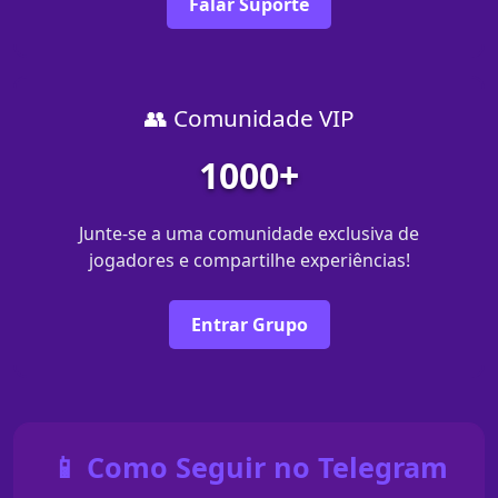
Falar Suporte
👥 Comunidade VIP
1000+
Junte-se a uma comunidade exclusiva de
jogadores e compartilhe experiências!
Entrar Grupo
📱 Como Seguir no Telegram