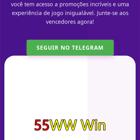
você tem acesso a promoções incríveis e uma
experiência de jogo inigualável. Junte-se aos
vencedores agora!
SEGUIR NO TELEGRAM