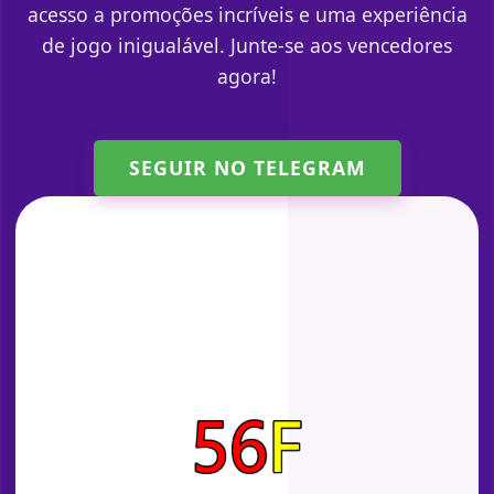
acesso a promoções incríveis e uma experiência
de jogo inigualável. Junte-se aos vencedores
agora!
SEGUIR NO TELEGRAM