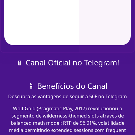
📱 Canal Oficial no Telegram!
📱 Benefícios do Canal
Descubra as vantagens de seguir a 56F no Telegram
Wolf Gold (Pragmatic Play, 2017) revolucionou o
segmento de wilderness-themed slots através de
balanced math model: RTP de 96.01%, volatilidade
média permitindo extended sessions com frequent