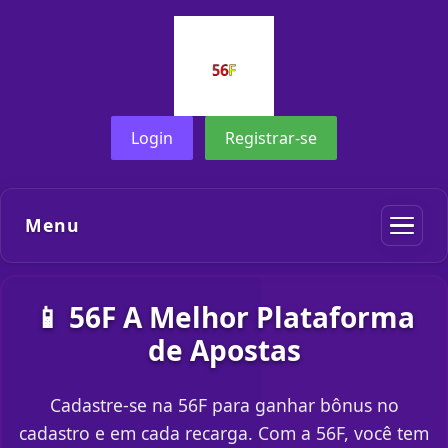
Login
Registrar-se
Menu
📱 56F A Melhor Plataforma
de Apostas
Cadastre-se na 56F para ganhar bônus no
cadastro e em cada recarga. Com a 56F, você tem