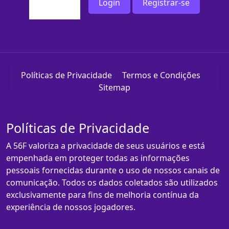
Login
Registrar-se
Políticas de Privacidade
Termos e Condições
Sitemap
Políticas de Privacidade
A 56F valoriza a privacidade de seus usuários e está
empenhada em proteger todas as informações
pessoais fornecidas durante o uso de nossos canais de
comunicação. Todos os dados coletados são utilizados
exclusivamente para fins de melhoria contínua da
experiência de nossos jogadores.