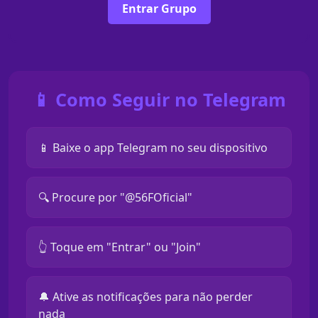
Entrar Grupo
📱 Como Seguir no Telegram
📱 Baixe o app Telegram no seu dispositivo
🔍 Procure por "@56FOficial"
👆 Toque em "Entrar" ou "Join"
🔔 Ative as notificações para não perder
nada