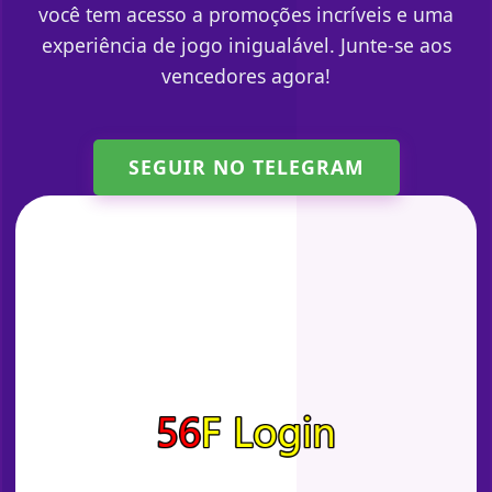
você tem acesso a promoções incríveis e uma
experiência de jogo inigualável. Junte-se aos
vencedores agora!
SEGUIR NO TELEGRAM