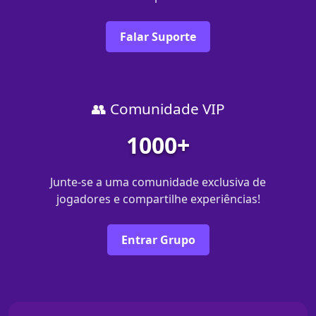
Falar Suporte
👥 Comunidade VIP
1000+
Junte-se a uma comunidade exclusiva de
jogadores e compartilhe experiências!
Entrar Grupo