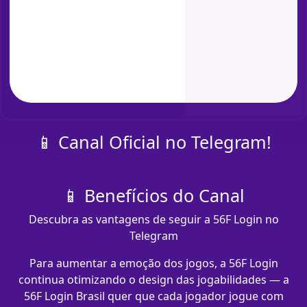
📱 Canal Oficial no Telegram!
📱 Benefícios do Canal
Descubra as vantagens de seguir a 56F Login no
Telegram
Para aumentar a emoção dos jogos, a 56F Login
continua otimizando o design das jogabilidades — a
56F Login Brasil quer que cada jogador jogue com