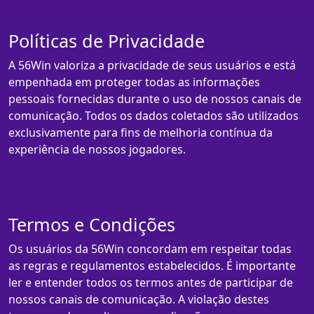
Políticas de Privacidade
A 56Win valoriza a privacidade de seus usuários e está
empenhada em proteger todas as informações
pessoais fornecidas durante o uso de nossos canais de
comunicação. Todos os dados coletados são utilizados
exclusivamente para fins de melhoria contínua da
experiência de nossos jogadores.
Termos e Condições
Os usuários da 56Win concordam em respeitar todas
as regras e regulamentos estabelecidos. É importante
ler e entender todos os termos antes de participar de
nossos canais de comunicação. A violação destes