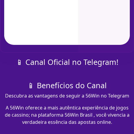
📱 Canal Oficial no Telegram!
📱 Benefícios do Canal
Descubra as vantagens de seguir a 56Win no Telegram
A 56Win oferece a mais autêntica experiência de jogos
de cassino; na plataforma 56Win Brasil , você vivencia a
verdadeira essência das apostas online.