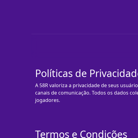
Políticas de Privacida
A 58R valoriza a privacidade de seus usuár
canais de comunicação. Todos os dados cole
jogadores.
Termos e Condições