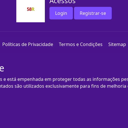
Acessos
Login
Registrar-se
Políticas de Privacidade
Termos e Condições
Sitemap
de
ios e está empenhada em proteger todas as informações pe
tados são utilizados exclusivamente para fins de melhoria