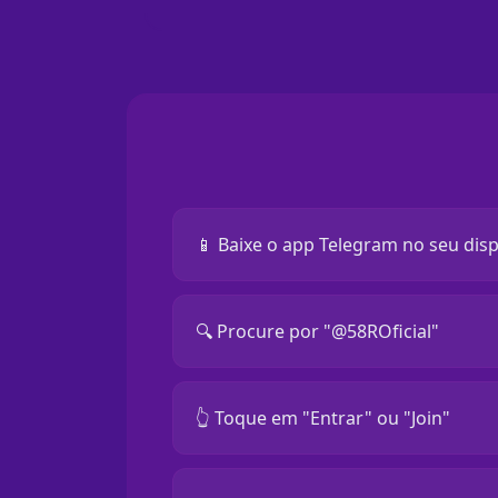
📱 Baixe o app Telegram no seu disp
🔍 Procure por "@58ROficial"
👆 Toque em "Entrar" ou "Join"