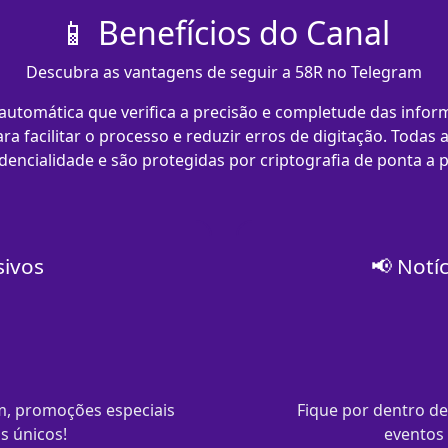
📱 Benefícios do Canal
Descubra as vantagens de seguir a 58R no Telegram
 automática que verifica a precisão e completude das infor
a facilitar o processo e reduzir erros de digitação. Todas
dencialidade e são protegidas por criptografia de ponta a 
sivos
📢 Notí
m, promoções especiais
Fique por dentro d
s únicos!
eventos