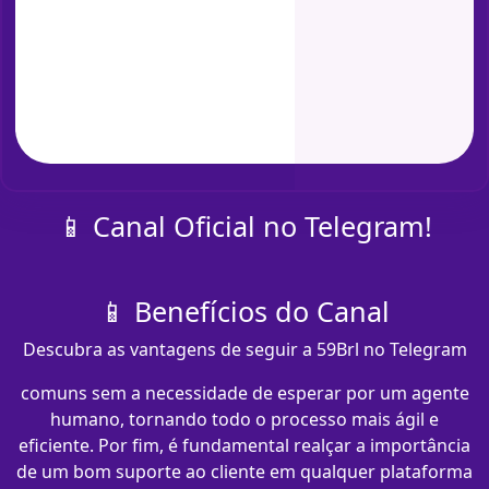
📱 Canal Oficial no Telegram!
📱 Benefícios do Canal
Descubra as vantagens de seguir a 59Brl no Telegram
comuns sem a necessidade de esperar por um agente
humano, tornando todo o processo mais ágil e
eficiente. Por fim, é fundamental realçar a importância
de um bom suporte ao cliente em qualquer plataforma