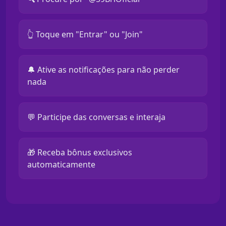
👆 Toque em "Entrar" ou "Join"
🔔 Ative as notificações para não perder
nada
💬 Participe das conversas e interaja
🎁 Receba bônus exclusivos
automaticamente