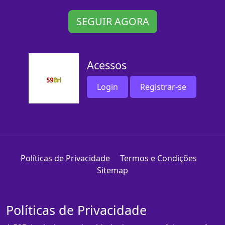
SEGUIR AGORA
Acessos
Login
Registrar-se
Políticas de Privacidade
Termos e Condições
Sitemap
Políticas de Privacidade