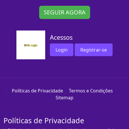
SEGUIR AGORA
Acessos
Login
Registrar-se
Políticas de Privacidade
Termos e Condições
Sitemap
Políticas de Privacidade