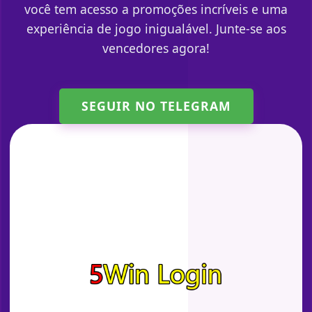
você tem acesso a promoções incríveis e uma
experiência de jogo inigualável. Junte-se aos
vencedores agora!
SEGUIR NO TELEGRAM