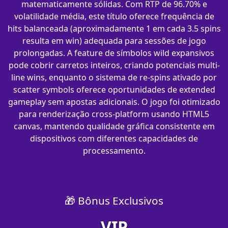
matematicamente sólidas. Com RTP de 96.70% e
volatilidade média, este título oferece frequência de
hits balanceada (aproximadamente 1 em cada 3.5 spins
resulta em win) adequada para sessões de jogo
prolongadas. A feature de símbolos wild expansivos
pode cobrir carretos inteiros, criando potenciais multi-
line wins, enquanto o sistema de re-spins ativado por
scatter symbols oferece oportunidades de extended
gameplay sem apostas adicionais. O jogo foi otimizado
para renderização cross-platform usando HTML5
canvas, mantendo qualidade gráfica consistente em
dispositivos com diferentes capacidades de
processamento.
🎁 Bônus Exclusivos
VIP