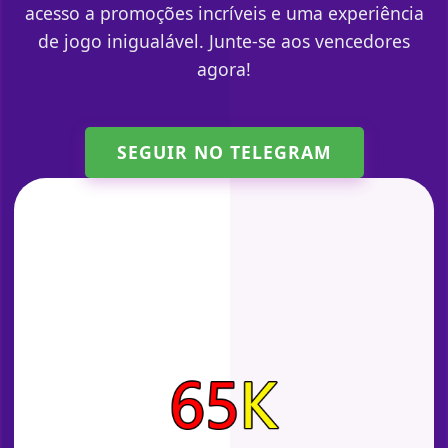
acesso a promoções incríveis e uma experiência
de jogo inigualável. Junte-se aos vencedores
agora!
SEGUIR NO TELEGRAM