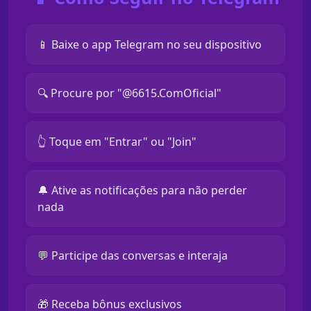
📱 Baixe o app Telegram no seu dispositivo
🔍 Procure por "@6615.ComOficial"
👆 Toque em "Entrar" ou "Join"
🔔 Ative as notificações para não perder
nada
💬 Participe das conversas e interaja
🎁 Receba bônus exclusivos