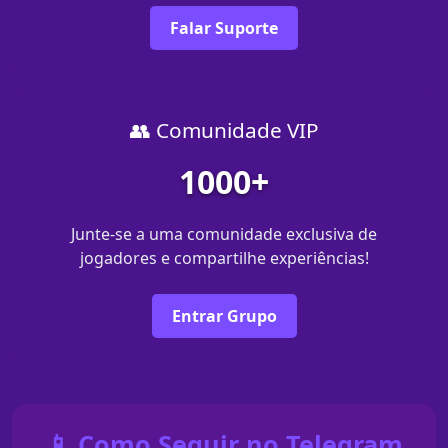
Falar Suporte
👥 Comunidade VIP
1000+
Junte-se a uma comunidade exclusiva de
jogadores e compartilhe experiências!
Entrar Grupo
📱 Como Seguir no Telegram