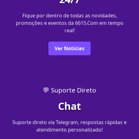
Fique por dentro de todas as novidades,
promoções e eventos da 6615.Com em tempo
real!
Ver Notícias
💬 Suporte Direto
Chat
Suporte direto via Telegram, respostas rápidas e
atendimento personalizado!