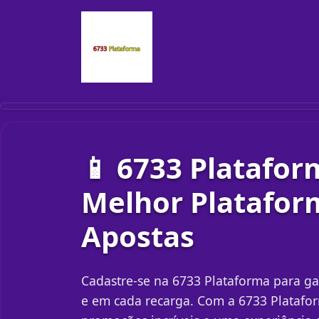
📱 6733 Platafor
Melhor Platafor
Apostas
Cadastre-se na 6733 Plataforma para g
e em cada recarga. Com a 6733 Platafor