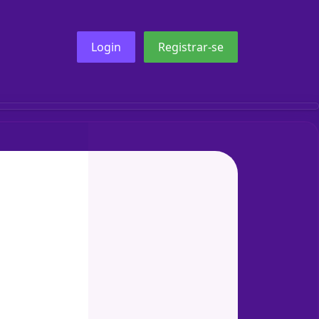
Login
Registrar-se