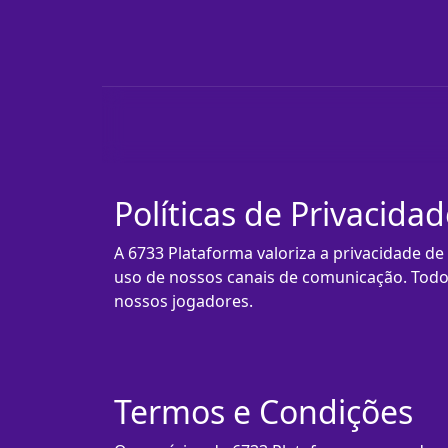
Políticas de Privacida
A 6733 Plataforma valoriza a privacidade d
uso de nossos canais de comunicação. Todos
nossos jogadores.
Termos e Condições