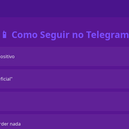
📱 Como Seguir no Telegram
ositivo
icial"
erder nada