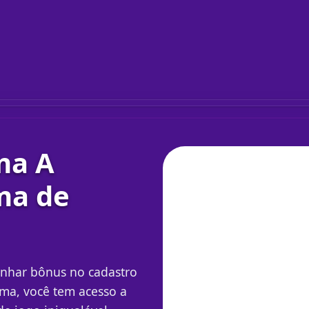
ma A
ma de
anhar bônus no cadastro
ma, você tem acesso a