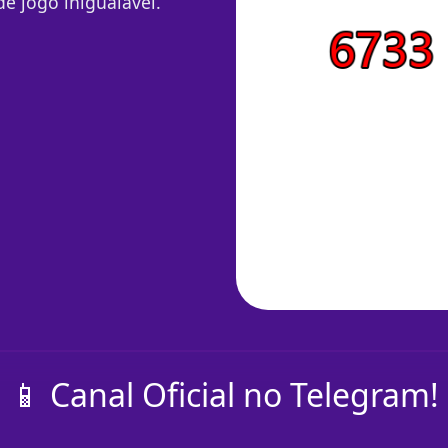
e jogo inigualável.
📱 Canal Oficial no Telegram!