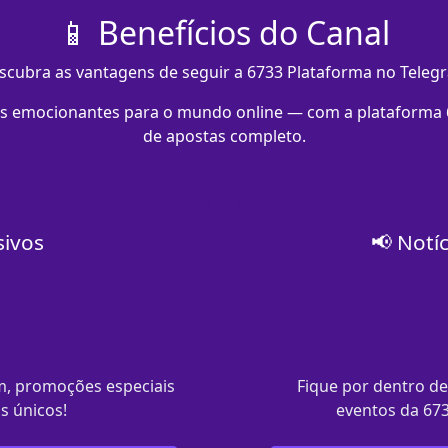
📱 Benefícios do Canal
scubra as vantagens de seguir a 6733 Plataforma no Teleg
os emocionantes para o mundo online — com a plataforma 67
de apostas completo.
sivos
📢 Notí
m, promoções especiais
Fique por dentro d
s únicos!
eventos da 67