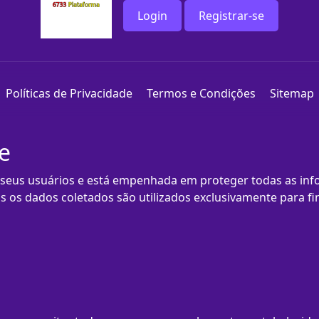
Login
Registrar-se
Políticas de Privacidade
Termos e Condições
Sitemap
de
e seus usuários e está empenhada em proteger todas as in
 os dados coletados são utilizados exclusivamente para fi