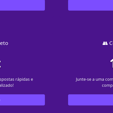
reto
👥 
t
espostas rápidas e
Junte-se a uma com
lizado!
compa
e