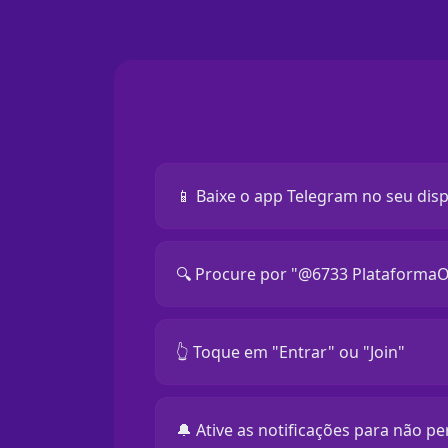
📱 Baixe o app Telegram no seu disp
🔍 Procure por "@6733 PlataformaOf
👆 Toque em "Entrar" ou "Join"
🔔 Ative as notificações para não p