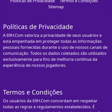
Políticas de Privacidade
Termos e Condições
Sitemap
Políticas de Privacidade
A 69H.Com valoriza a privacidade de seus usuários e
está empenhada em proteger todas as informações
pessoais fornecidas durante o uso de nossos canais de
comunicação. Todos os dados coletados são utilizados
exclusivamente para fins de melhoria contínua da
experiência de nossos jogadores.
Termos e Condições
Os usuários da 69H.Com concordam em respeitar
todas as regras e regulamentos estabelecidos. É