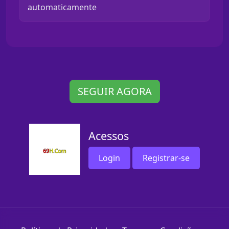
automaticamente
SEGUIR AGORA
Acessos
Login
Registrar-se