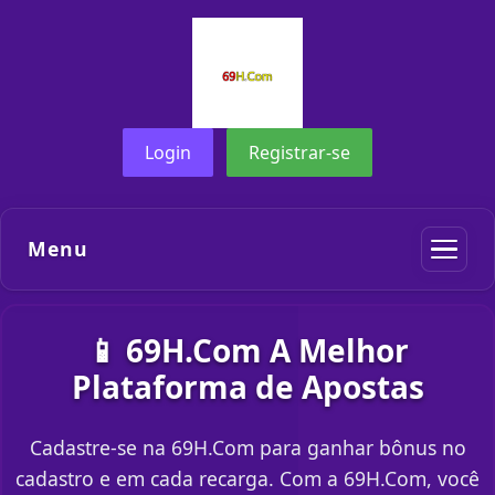
Login
Registrar-se
Menu
📱 69H.Com A Melhor
Plataforma de Apostas
Cadastre-se na 69H.Com para ganhar bônus no
cadastro e em cada recarga. Com a 69H.Com, você