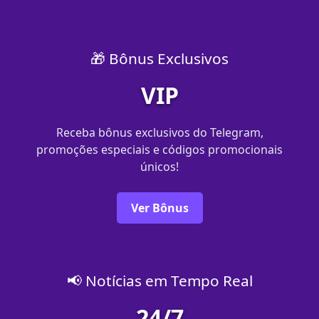
🎁 Bônus Exclusivos
VIP
Receba bônus exclusivos do Telegram,
promoções especiais e códigos promocionais
únicos!
Ver Bônus
📢 Notícias em Tempo Real
24/7