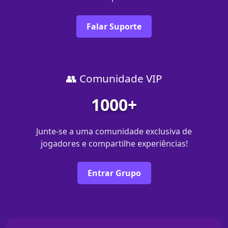
Falar Suporte
👥 Comunidade VIP
1000+
Junte-se a uma comunidade exclusiva de
jogadores e compartilhe experiências!
Entrar Grupo