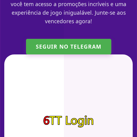
você tem acesso a promoções incríveis e uma
experiência de jogo inigualável. Junte-se aos
vencedores agora!
SEGUIR NO TELEGRAM