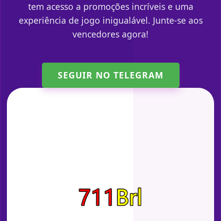
tem acesso a promoções incríveis e uma
experiência de jogo inigualável. Junte-se aos
vencedores agora!
SEGUIR NO TELEGRAM