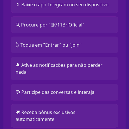
📱 Baixe o app Telegram no seu dispositivo
🔍 Procure por "@711BrlOficial"
👆 Toque em "Entrar" ou "Join"
🔔 Ative as notificações para não perder
nada
💬 Participe das conversas e interaja
🎁 Receba bônus exclusivos
automaticamente