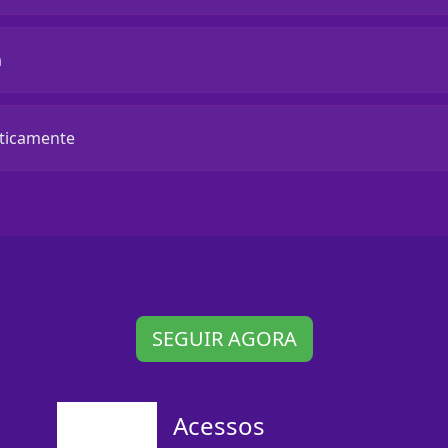
a
aticamente
SEGUIR AGORA
Acessos