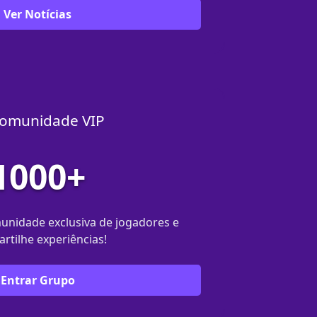
Ver Notícias
Comunidade VIP
1000+
unidade exclusiva de jogadores e
rtilhe experiências!
Entrar Grupo