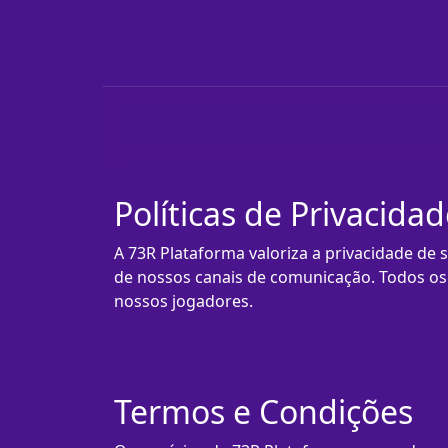
Políticas de Privacida
A 73R Plataforma valoriza a privacidade de
de nossos canais de comunicação. Todos os 
nossos jogadores.
Termos e Condições