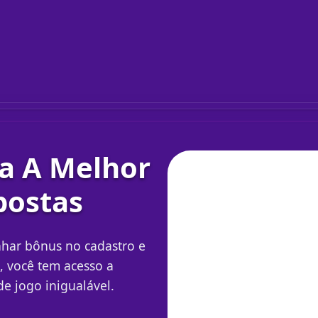
ma A Melhor
postas
nhar bônus no cadastro e
, você tem acesso a
e jogo inigualável.