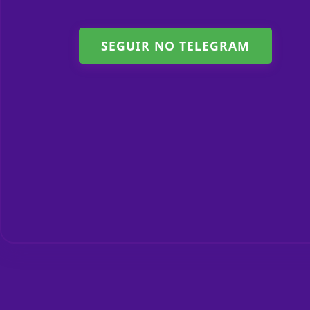
SEGUIR NO TELEGRAM