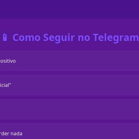
📱 Como Seguir no Telegram
ositivo
cial"
erder nada