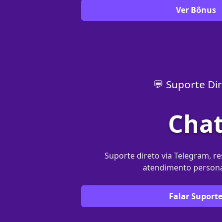
Ver Bônus
💬 Suporte Di
Cha
Suporte direto via Telegram, r
atendimento persona
Falar Suport