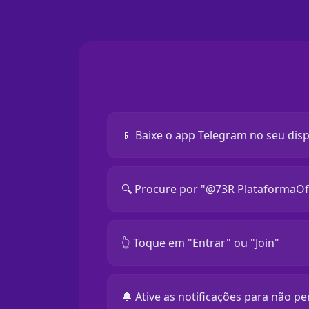
📱 Baixe o app Telegram no seu disp
🔍 Procure por "@73R PlataformaOfi
👆 Toque em "Entrar" ou "Join"
🔔 Ative as notificações para não p