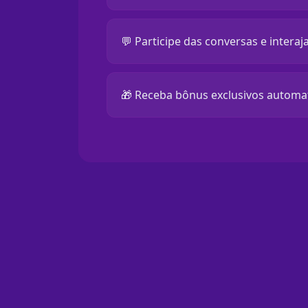
💬 Participe das conversas e interaj
🎁 Receba bônus exclusivos autom