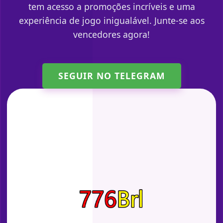
tem acesso a promoções incríveis e uma
experiência de jogo inigualável. Junte-se aos
vencedores agora!
SEGUIR NO TELEGRAM