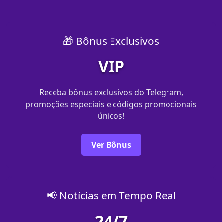
🎁 Bônus Exclusivos
VIP
Receba bônus exclusivos do Telegram,
promoções especiais e códigos promocionais
únicos!
Ver Bônus
📢 Notícias em Tempo Real
24/7