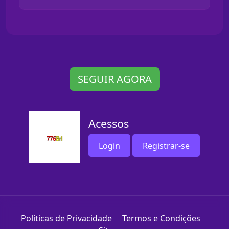
SEGUIR AGORA
Acessos
Login
Registrar-se
Políticas de Privacidade
Termos e Condições