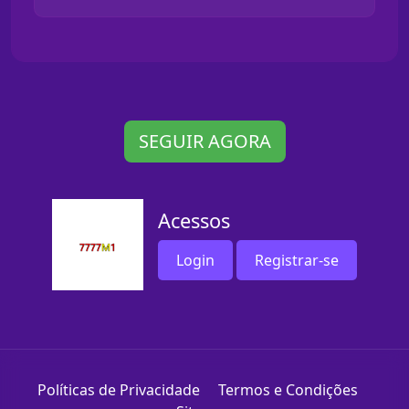
SEGUIR AGORA
Acessos
Login
Registrar-se
Políticas de Privacidade
Termos e Condições