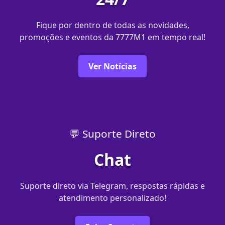
Fique por dentro de todas as novidades,
promoções e eventos da 7777M1 em tempo real!
Ver Notícias
💬 Suporte Direto
Chat
Suporte direto via Telegram, respostas rápidas e
atendimento personalizado!