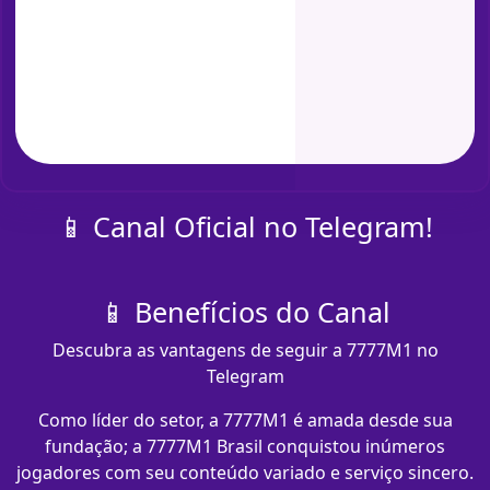
📱 Canal Oficial no Telegram!
📱 Benefícios do Canal
Descubra as vantagens de seguir a 7777M1 no
Telegram
Como líder do setor, a 7777M1 é amada desde sua
fundação; a 7777M1 Brasil conquistou inúmeros
jogadores com seu conteúdo variado e serviço sincero.