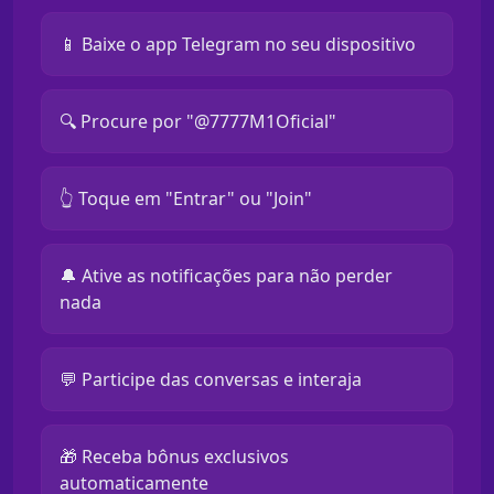
📱 Baixe o app Telegram no seu dispositivo
🔍 Procure por "@7777M1Oficial"
👆 Toque em "Entrar" ou "Join"
🔔 Ative as notificações para não perder
nada
💬 Participe das conversas e interaja
🎁 Receba bônus exclusivos
automaticamente