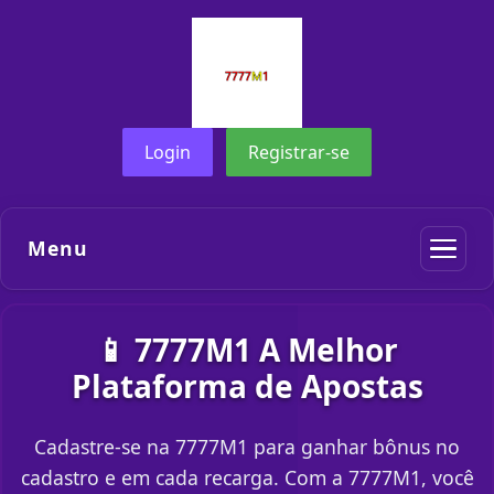
Login
Registrar-se
Menu
📱 7777M1 A Melhor
Plataforma de Apostas
Cadastre-se na 7777M1 para ganhar bônus no
cadastro e em cada recarga. Com a 7777M1, você