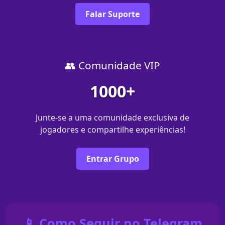
Falar Suporte
👥 Comunidade VIP
1000+
Junte-se a uma comunidade exclusiva de
jogadores e compartilhe experiências!
Entrar Grupo
📱 Como Seguir no Telegram