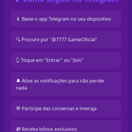
📱 Baixe o app Telegram no seu dispositivo
🔍 Procure por "@7777 GameOficial"
👆 Toque em "Entrar" ou "Join"
🔔 Ative as notificações para não perder
nada
💬 Participe das conversas e interaja
🎁 Receba bônus exclusivos