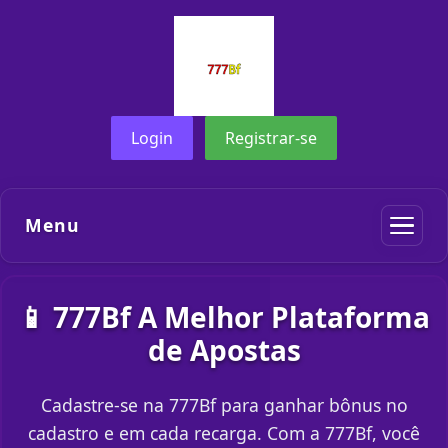
Login
Registrar-se
Menu
📱 777Bf A Melhor Plataforma
de Apostas
Cadastre-se na 777Bf para ganhar bônus no
cadastro e em cada recarga. Com a 777Bf, você