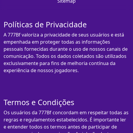
Sitemap
Políticas de Privacidade
A 777Bf valoriza a privacidade de seus usuários e está
empenhada em proteger todas as informações
pessoais fornecidas durante o uso de nossos canais de
comunicação. Todos os dados coletados são utilizados
exclusivamente para fins de melhoria contínua da
experiência de nossos jogadores.
Termos e Condições
Os usuários da 777Bf concordam em respeitar todas as
regras e regulamentos estabelecidos. É importante ler
e entender todos os termos antes de participar de