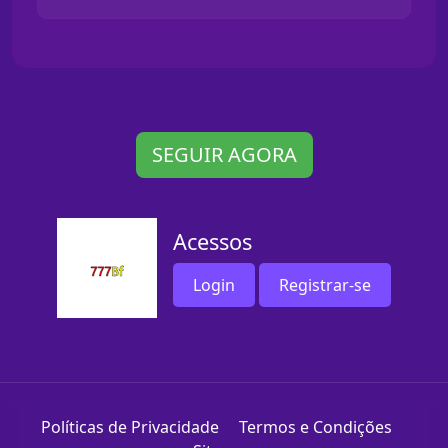
SEGUIR AGORA
Acessos
Login
Registrar-se
Políticas de Privacidade
Termos e Condições