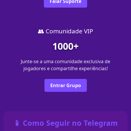
Falar Suporte
👥 Comunidade VIP
1000+
Junte-se a uma comunidade exclusiva de
jogadores e compartilhe experiências!
Entrar Grupo
📱 Como Seguir no Telegram