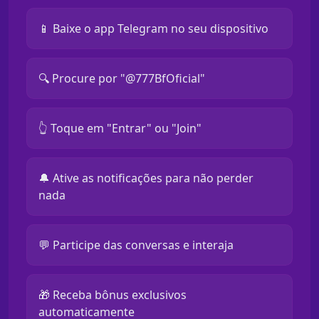
📱 Baixe o app Telegram no seu dispositivo
🔍 Procure por "@777BfOficial"
👆 Toque em "Entrar" ou "Join"
🔔 Ative as notificações para não perder
nada
💬 Participe das conversas e interaja
🎁 Receba bônus exclusivos
automaticamente