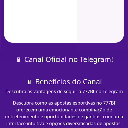
📱 Canal Oficial no Telegram!
📱 Benefícios do Canal
Descubra as vantagens de seguir a 777Bf no Telegram
Descubra como as apostas esportivas no 777Bf
oferecem uma emocionante combinação de
entretenimento e oportunidades de ganhos, com uma
interface intuitiva e opções diversificadas de apostas.