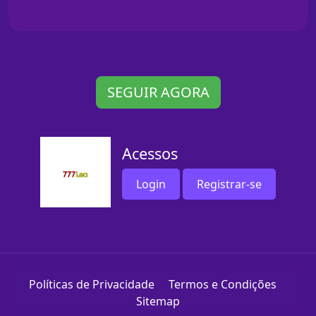
SEGUIR AGORA
Acessos
Login
Registrar-se
Políticas de Privacidade
Termos e Condições
Sitemap