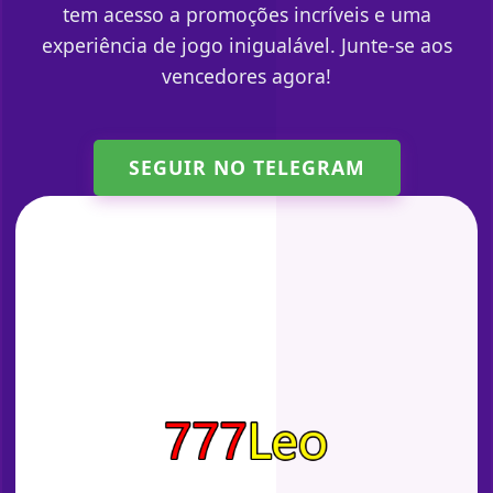
tem acesso a promoções incríveis e uma
experiência de jogo inigualável. Junte-se aos
vencedores agora!
SEGUIR NO TELEGRAM