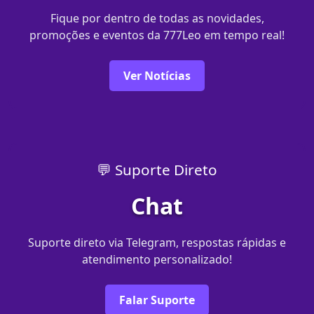
Fique por dentro de todas as novidades,
promoções e eventos da 777Leo em tempo real!
Ver Notícias
💬 Suporte Direto
Chat
Suporte direto via Telegram, respostas rápidas e
atendimento personalizado!
Falar Suporte