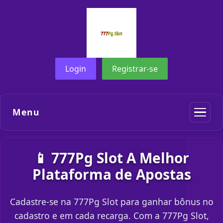
Login
Registrar-se
Menu
📱 777Pg Slot A Melhor
Plataforma de Apostas
Cadastre-se na 777Pg Slot para ganhar bônus no
cadastro e em cada recarga. Com a 777Pg Slot,