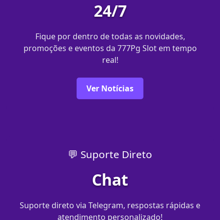
24/7
Fique por dentro de todas as novidades,
promoções e eventos da 777Pg Slot em tempo
real!
Ver Notícias
💬 Suporte Direto
Chat
Suporte direto via Telegram, respostas rápidas e
atendimento personalizado!