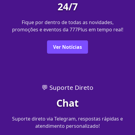
24/7
Fique por dentro de todas as novidades,
promoções e eventos da 777Plus em tempo real!
Ver Notícias
💬 Suporte Direto
Chat
Suporte direto via Telegram, respostas rápidas e
atendimento personalizado!