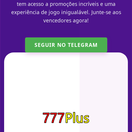
tem acesso a promoções incríveis e uma
experiência de jogo inigualável. Junte-se aos
vencedores agora!
SEGUIR NO TELEGRAM