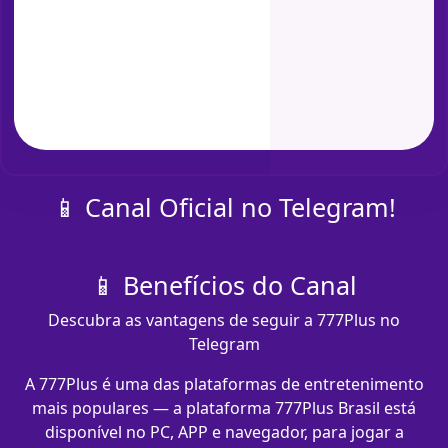
📱 Canal Oficial no Telegram!
📱 Benefícios do Canal
Descubra as vantagens de seguir a 777Plus no
Telegram
A 777Plus é uma das plataformas de entretenimento
mais populares — a plataforma 777Plus Brasil está
disponível no PC, APP e navegador, para jogar a