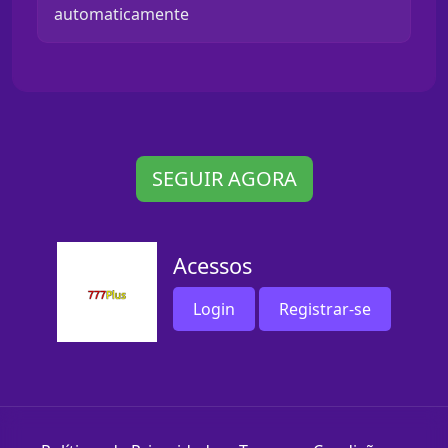
automaticamente
SEGUIR AGORA
Acessos
Login
Registrar-se