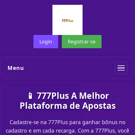
Login
Registrar-se
Menu
📱 777Plus A Melhor
Plataforma de Apostas
Cadastre-se na 777Plus para ganhar bônus no
cadastro e em cada recarga. Com a 777Plus, você