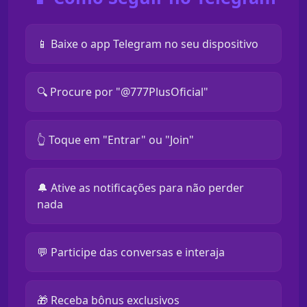
📱 Baixe o app Telegram no seu dispositivo
🔍 Procure por "@777PlusOficial"
👆 Toque em "Entrar" ou "Join"
🔔 Ative as notificações para não perder
nada
💬 Participe das conversas e interaja
🎁 Receba bônus exclusivos