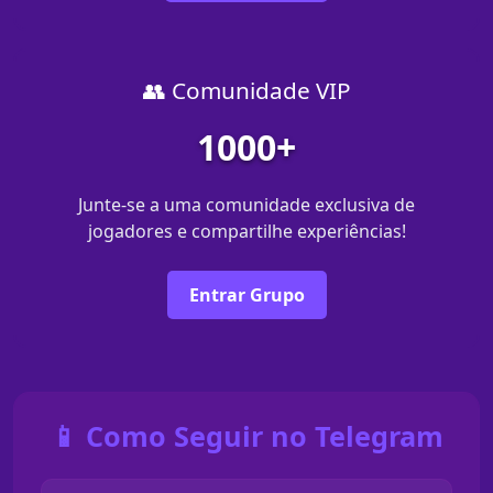
👥 Comunidade VIP
1000+
Junte-se a uma comunidade exclusiva de
jogadores e compartilhe experiências!
Entrar Grupo
📱 Como Seguir no Telegram