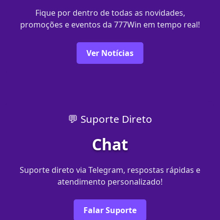
Fique por dentro de todas as novidades,
promoções e eventos da 777Win em tempo real!
Ver Notícias
💬 Suporte Direto
Chat
Suporte direto via Telegram, respostas rápidas e
atendimento personalizado!
Falar Suporte