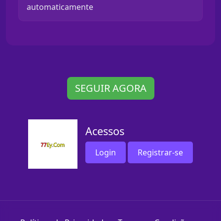
automaticamente
SEGUIR AGORA
Acessos
Login
Registrar-se