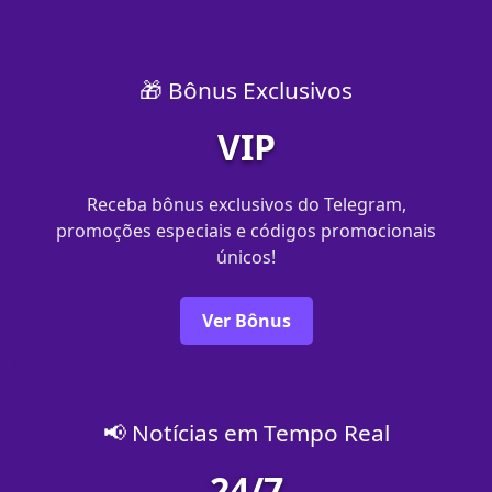
🎁 Bônus Exclusivos
VIP
Receba bônus exclusivos do Telegram,
promoções especiais e códigos promocionais
únicos!
Ver Bônus
📢 Notícias em Tempo Real
24/7