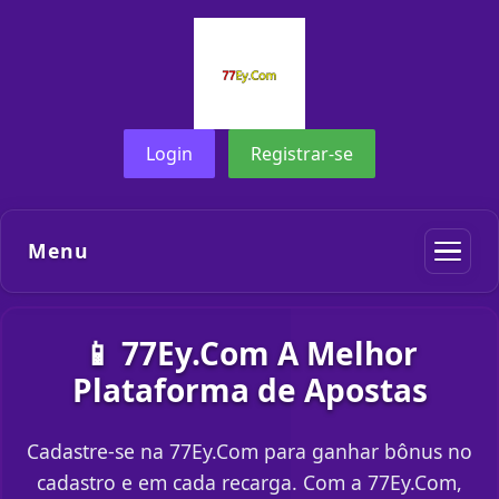
Login
Registrar-se
Menu
📱 77Ey.Com A Melhor
Plataforma de Apostas
Cadastre-se na 77Ey.Com para ganhar bônus no
cadastro e em cada recarga. Com a 77Ey.Com,