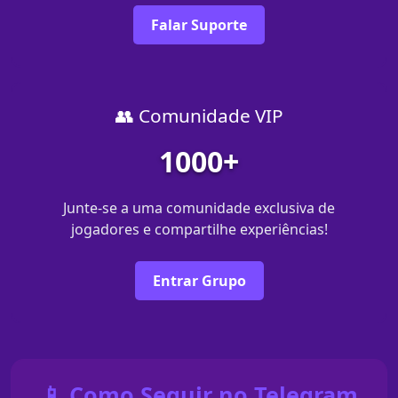
Falar Suporte
👥 Comunidade VIP
1000+
Junte-se a uma comunidade exclusiva de
jogadores e compartilhe experiências!
Entrar Grupo
📱 Como Seguir no Telegram