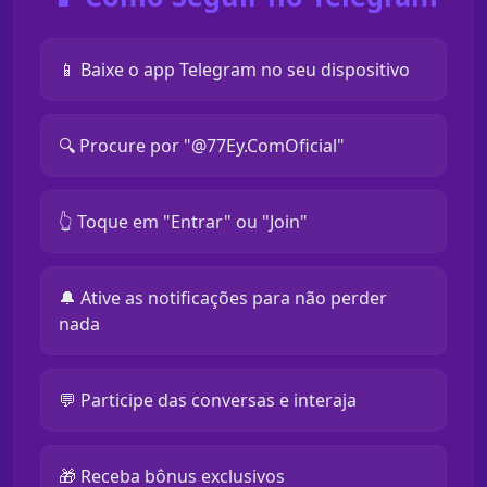
📱 Baixe o app Telegram no seu dispositivo
🔍 Procure por "@77Ey.ComOficial"
👆 Toque em "Entrar" ou "Join"
🔔 Ative as notificações para não perder
nada
💬 Participe das conversas e interaja
🎁 Receba bônus exclusivos