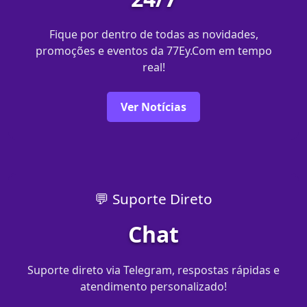
Fique por dentro de todas as novidades,
promoções e eventos da 77Ey.Com em tempo
real!
Ver Notícias
💬 Suporte Direto
Chat
Suporte direto via Telegram, respostas rápidas e
atendimento personalizado!