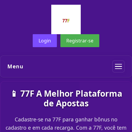
Login
Registrar-se
Menu
📱 77F A Melhor Plataforma
de Apostas
Cadastre-se na 77F para ganhar bônus no
cadastro e em cada recarga. Com a 77F, você tem