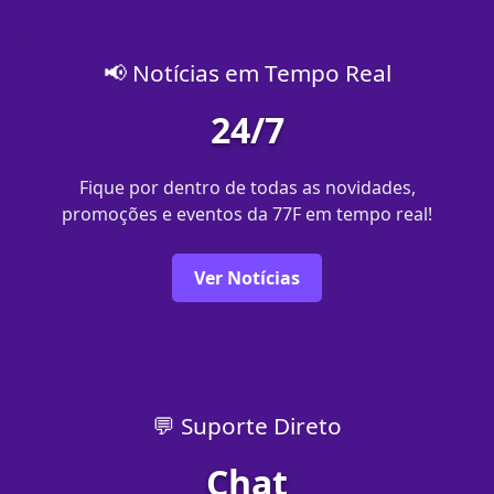
📢 Notícias em Tempo Real
24/7
Fique por dentro de todas as novidades,
promoções e eventos da 77F em tempo real!
Ver Notícias
💬 Suporte Direto
Chat