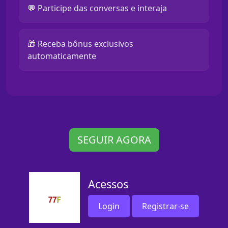
💬 Participe das conversas e interaja
🎁 Receba bônus exclusivos
automaticamente
SEGUIR AGORA
Acessos
Login
Registrar-se