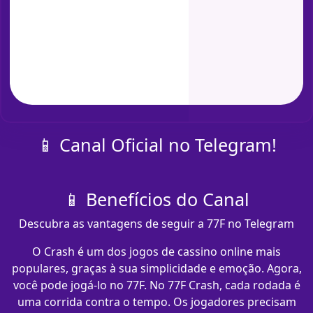
📱 Canal Oficial no Telegram!
📱 Benefícios do Canal
Descubra as vantagens de seguir a 77F no Telegram
O Crash é um dos jogos de cassino online mais
populares, graças à sua simplicidade e emoção. Agora,
você pode jogá-lo no 77F. No 77F Crash, cada rodada é
uma corrida contra o tempo. Os jogadores precisam