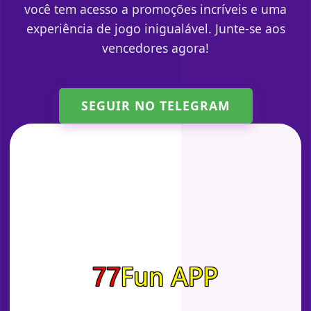
você tem acesso a promoções incríveis e uma
experiência de jogo inigualável. Junte-se aos
vencedores agora!
SEGUIR NO TELEGRAM