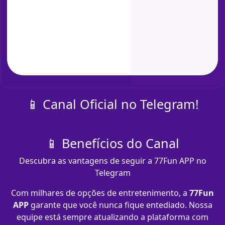
📱 Canal Oficial no Telegram!
📱 Benefícios do Canal
Descubra as vantagens de seguir a 77Fun APP no
Telegram
Com milhares de opções de entretenimento, a
77Fun
APP
garante que você nunca fique entediado. Nossa
equipe está sempre atualizando a plataforma com