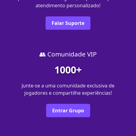
atendimento personalizado!
Falar Suporte
👥 Comunidade VIP
1000+
Junte-se a uma comunidade exclusiva de
jogadores e compartilhe experiências!
Entrar Grupo