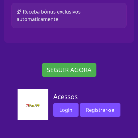
🎁 Receba bônus exclusivos
automaticamente
SEGUIR AGORA
Acessos
Login
Registrar-se