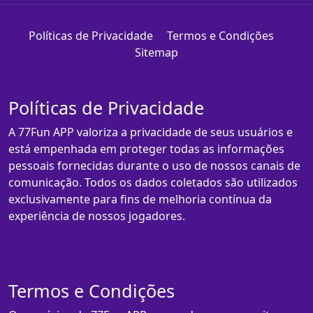
Políticas de Privacidade
Termos e Condições
Sitemap
Políticas de Privacidade
A 77Fun APP valoriza a privacidade de seus usuários e
está empenhada em proteger todas as informações
pessoais fornecidas durante o uso de nossos canais de
comunicação. Todos os dados coletados são utilizados
exclusivamente para fins de melhoria contínua da
experiência de nossos jogadores.
Termos e Condições