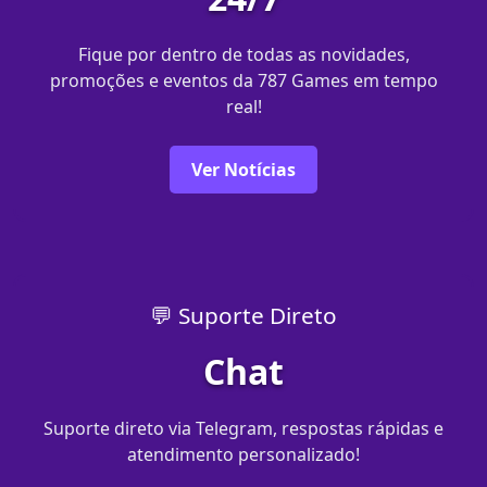
Fique por dentro de todas as novidades,
promoções e eventos da 787 Games em tempo
real!
Ver Notícias
💬 Suporte Direto
Chat
Suporte direto via Telegram, respostas rápidas e
atendimento personalizado!