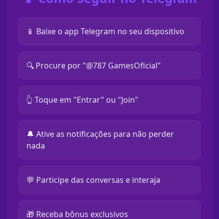
📱 Baixe o app Telegram no seu dispositivo
🔍 Procure por "@787 GamesOficial"
👆 Toque em "Entrar" ou "Join"
🔔 Ative as notificações para não perder
nada
💬 Participe das conversas e interaja
🎁 Receba bônus exclusivos