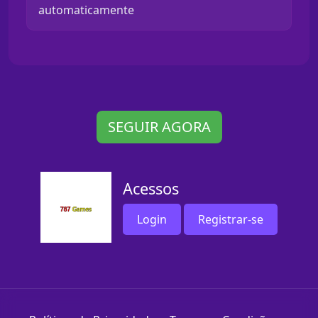
automaticamente
SEGUIR AGORA
Acessos
Login
Registrar-se