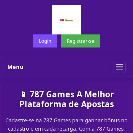
Login
Registrar-se
Menu
📱 787 Games A Melhor
Plataforma de Apostas
Cadastre-se na 787 Games para ganhar bônus no
cadastro e em cada recarga. Com a 787 Games,