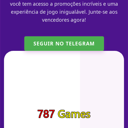
você tem acesso a promoções incríveis e uma
experiência de jogo inigualável. Junte-se aos
vencedores agora!
SEGUIR NO TELEGRAM