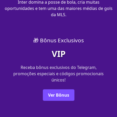
Inter domina a posse de bola, cria muitas
oportunidades e tem uma das maiores médias de gols
da MLS.
🎁 Bônus Exclusivos
VIP
Receba bônus exclusivos do Telegram,
promoções especiais e códigos promocionais
únicos!
Ver Bônus