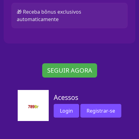
🎁 Receba bônus exclusivos
automaticamente
SEGUIR AGORA
Acessos
Login
Registrar-se