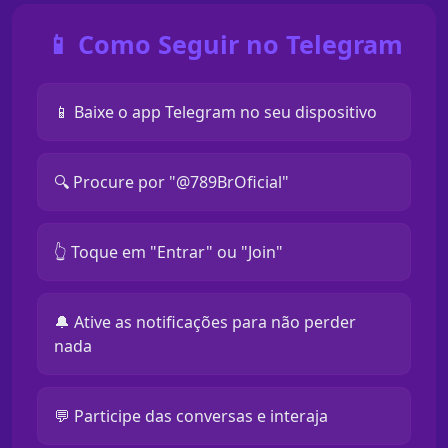
📱 Como Seguir no Telegram
📱 Baixe o app Telegram no seu dispositivo
🔍 Procure por "@789BrOficial"
👆 Toque em "Entrar" ou "Join"
🔔 Ative as notificações para não perder
nada
💬 Participe das conversas e interaja