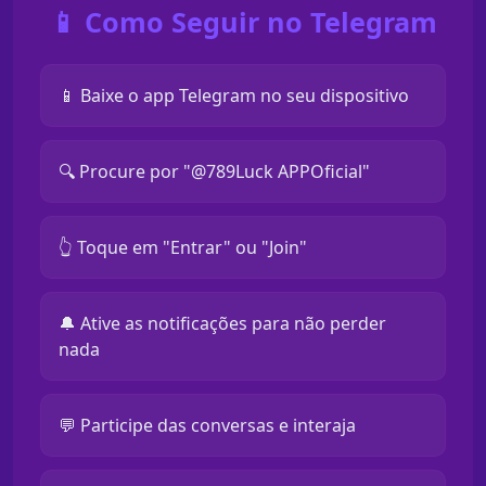
📱 Como Seguir no Telegram
📱 Baixe o app Telegram no seu dispositivo
🔍 Procure por "@789Luck APPOficial"
👆 Toque em "Entrar" ou "Join"
🔔 Ative as notificações para não perder
nada
💬 Participe das conversas e interaja