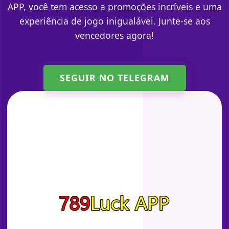
APP, você tem acesso a promoções incríveis e uma
experiência de jogo inigualável. Junte-se aos
vencedores agora!
SEGUIR NO TELEGRAM