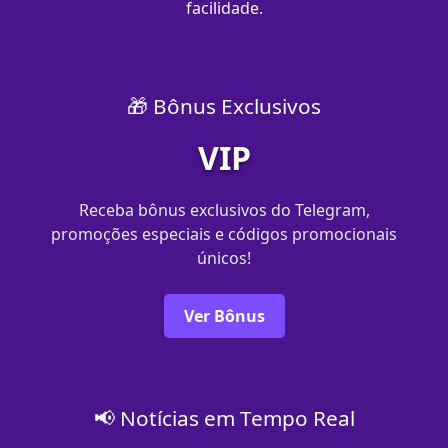
facilidade.
🎁 Bônus Exclusivos
VIP
Receba bônus exclusivos do Telegram,
promoções especiais e códigos promocionais
únicos!
Ver Bônus
📢 Notícias em Tempo Real