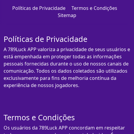
Políticas de Privacidade
Termos e Condições
Sitemap
Políticas de Privacidade
A 789Luck APP valoriza a privacidade de seus usuários e
está empenhada em proteger todas as informações
pessoais fornecidas durante o uso de nossos canais de
comunicação. Todos os dados coletados são utilizados
exclusivamente para fins de melhoria contínua da
experiência de nossos jogadores.
Termos e Condições
Os usuários da 789Luck APP concordam em respeitar