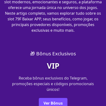
slot modernos, emocionantes e seguros, a plataforma
oferece uma jornada única no universo dos jogos.
Neste artigo completo, vamos explorar tudo sobre os
slot 79F Baixar APP, seus benefícios, como jogar, os
principais provedores disponíveis, promoções
exclusivas e muito mais.
🎁 Bônus Exclusivos
VIP
Receba bônus exclusivos do Telegram,
promoções especiais e códigos promocionais
únicos!
Ver Bônus