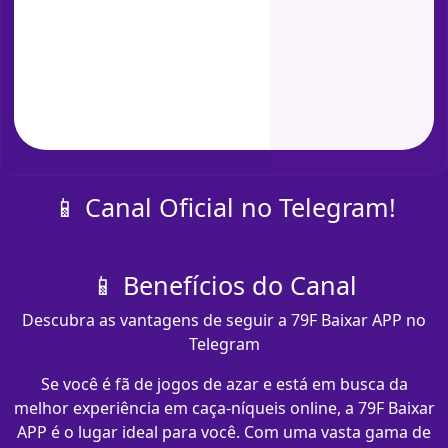
📱 Canal Oficial no Telegram!
📱 Benefícios do Canal
Descubra as vantagens de seguir a 79F Baixar APP no
Telegram
Se você é fã de jogos de azar e está em busca da
melhor experiência em caça-níqueis online, a 79F Baixar
APP é o lugar ideal para você. Com uma vasta gama de