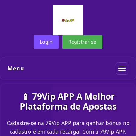
Login
Registrar-se
Menu
📱 79Vip APP A Melhor
Plataforma de Apostas
Cadastre-se na 79Vip APP para ganhar bônus no
cadastro e em cada recarga. Com a 79Vip APP,