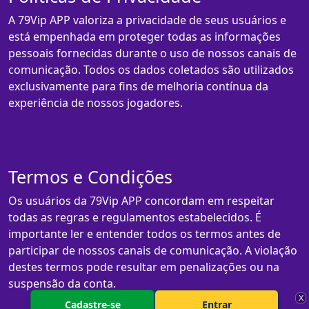
A 79Vip APP valoriza a privacidade de seus usuários e
está empenhada em proteger todas as informações
pessoais fornecidas durante o uso de nossos canais de
comunicação. Todos os dados coletados são utilizados
exclusivamente para fins de melhoria contínua da
experiência de nossos jogadores.
Termos e Condições
Os usuários da 79Vip APP concordam em respeitar
todas as regras e regulamentos estabelecidos. É
importante ler e entender todos os termos antes de
participar de nossos canais de comunicação. A violação
destes termos pode resultar em penalizações ou na
suspensão da conta.
X
Cadastre-se
Entrar