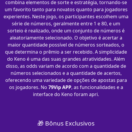
combina elementos de sorte e estratégia, tornando-se
um favorito tanto para novatos quanto para jogadores
experientes. Neste jogo, os participantes escolhem uma
série de números, geralmente entre 1 e 80, e um
sorteio é realizado, onde um conjunto de números é
aleatoriamente selecionado. O objetivo é acertar a
maior quantidade possível de números sorteados, o
que determina o prêmio a ser recebido. A simplicidade
do Keno é uma das suas grandes atratividades. Além
disso, as odds variam de acordo com a quantidade de
números selecionados e a quantidade de acertos,
oferecendo uma variedade de opções de apostas para
os jogadores. No
79Vip APP
, as funcionalidades e a
interface do Keno foram apri.
🎁 Bônus Exclusivos