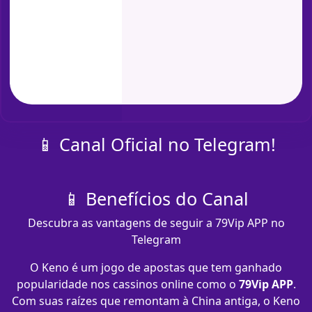
📱 Canal Oficial no Telegram!
📱 Benefícios do Canal
Descubra as vantagens de seguir a 79Vip APP no
Telegram
O Keno é um jogo de apostas que tem ganhado
popularidade nos cassinos online como o
79Vip APP
.
Com suas raízes que remontam à China antiga, o Keno