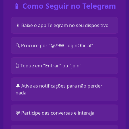
📱 Como Seguir no Telegram
📱 Baixe o app Telegram no seu dispositivo
🔍 Procure por "@79W LoginOficial"
👆 Toque em "Entrar" ou "Join"
🔔 Ative as notificações para não perder
nada
💬 Participe das conversas e interaja