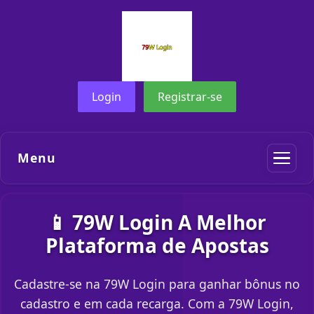
Login
Registrar-se
Menu
📱 79W Login A Melhor
Plataforma de Apostas
Cadastre-se na 79W Login para ganhar bônus no
cadastro e em cada recarga. Com a 79W Login,