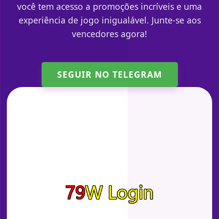
você tem acesso a promoções incríveis e uma
experiência de jogo inigualável. Junte-se aos
vencedores agora!
SEGUIR NO TELEGRAM