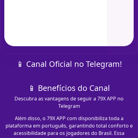
📱 Canal Oficial no Telegram!
📱 Benefícios do Canal
Descubra as vantagens de seguir a 79X APP no
Telegram
Além disso, o 79X APP com​ disponibiliza toda a
plataforma em português, garantindo total conforto e
acessibilidade para os jogadores do Brasil. Essa