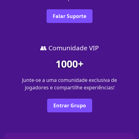
Falar Suporte
👥 Comunidade VIP
1000+
Junte-se a uma comunidade exclusiva de
jogadores e compartilhe experiências!
Entrar Grupo