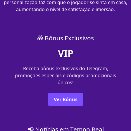
personalização faz com que o jogador se sinta em casa,
aumentando o nível de satisfação e imersão.
🎁 Bônus Exclusivos
VIP
Receba bônus exclusivos do Telegram,
promoções especiais e códigos promocionais
únicos!
Ver Bônus
📢 Notícias em Tempo Real