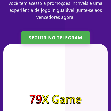
você tem acesso a promoções incríveis e uma
experiência de jogo inigualável. Junte-se aos
vencedores agora!
SEGUIR NO TELEGRAM