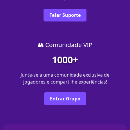
Falar Suporte
👥 Comunidade VIP
1000+
Junte-se a uma comunidade exclusiva de
jogadores e compartilhe experiências!
Entrar Grupo