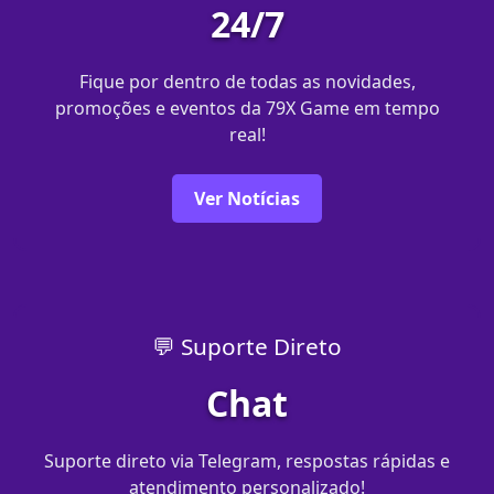
24/7
Fique por dentro de todas as novidades,
promoções e eventos da 79X Game em tempo
real!
Ver Notícias
💬 Suporte Direto
Chat
Suporte direto via Telegram, respostas rápidas e
atendimento personalizado!